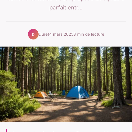
parfait entr...
Duret
4 mars 2025
3 min de lecture
D