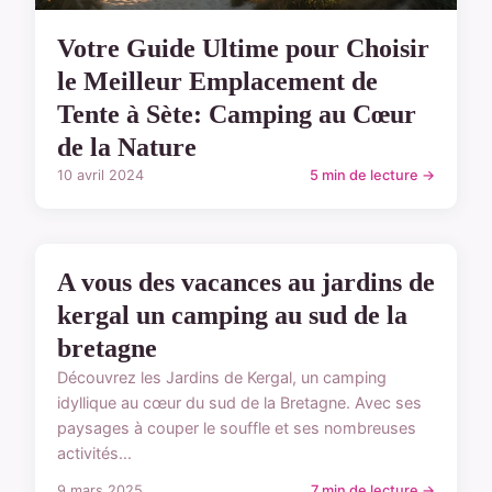
Votre Guide Ultime pour Choisir
le Meilleur Emplacement de
Tente à Sète: Camping au Cœur
de la Nature
10 avril 2024
5 min de lecture →
TYPES D'EMPLACEMENTS
A vous des vacances au jardins de
kergal un camping au sud de la
bretagne
Découvrez les Jardins de Kergal, un camping
idyllique au cœur du sud de la Bretagne. Avec ses
paysages à couper le souffle et ses nombreuses
activités...
9 mars 2025
7 min de lecture →