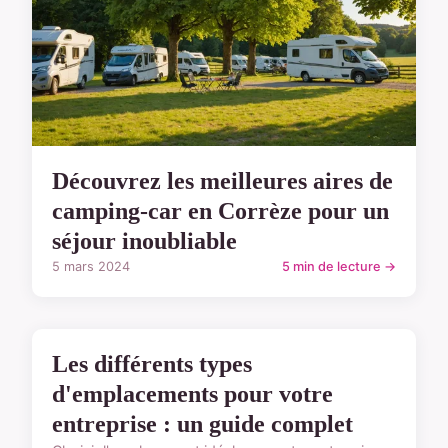
Découvrez les meilleures aires de
camping-car en Corrèze pour un
séjour inoubliable
5 mars 2024
5 min de lecture →
TYPES D'EMPLACEMENTS
Les différents types
d'emplacements pour votre
entreprise : un guide complet