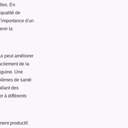
lles. En
qualité de
 l'importance d'un
enir la
ui peut améliorer
acilement de la
anguine. Une
oblèmes de santé
allant des
 à différents
ment productif.