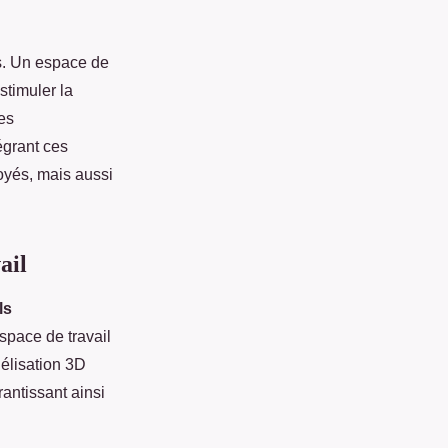
és. Un espace de
stimuler la
des
égrant ces
oyés, mais aussi
ail
ls
space de travail
élisation 3D
rantissant ainsi