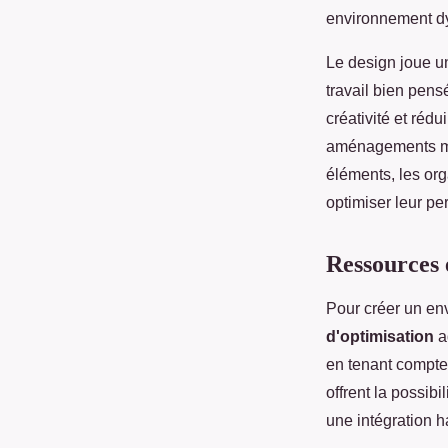
environnement dy
Le design joue un
travail bien pens
créativité et réd
aménagements mode
éléments, les or
optimiser leur pe
Ressources e
Pour créer un envi
d'optimisation
ad
en tenant compte
offrent la possib
une intégration 