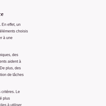
ce
. En effet, un
s éléments choisis
er à une
iques, des
ents aident à
 De plus, des
tion de tâches
 critères. Le
ré plus
les à utiliser