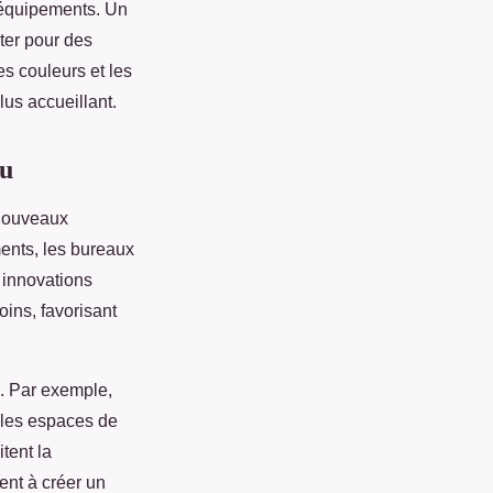
s équipements. Un
ter pour des
es couleurs et les
us accueillant.
au
 nouveaux
ments, les bureaux
 innovations
oins, favorisant
. Par exemple,
d les espaces de
itent la
ent à créer un