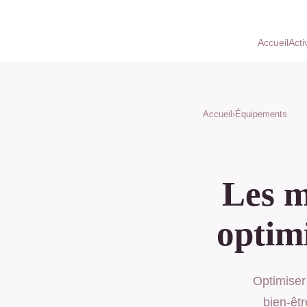
Accueil
Acti
Accueil
›
Équipements
Les m
optimi
Optimiser 
bien-êt