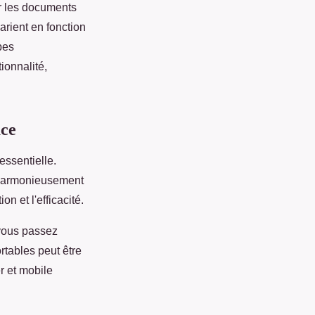
er les documents
rient en fonction
pes
ionnalité,
ace
essentielle.
t harmonieusement
 et l'efficacité.
 vous passez
tables peut être
r et mobile