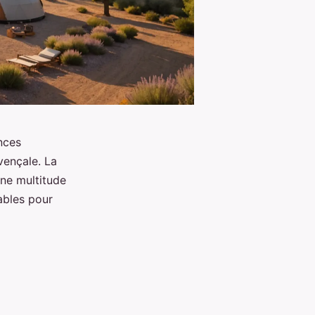
nces
vençale. La
une multitude
ables pour