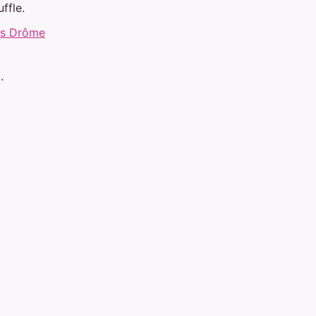
ffle.
es Drôme
.