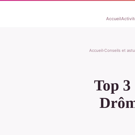
Accueil
Activi
Accueil
›
Conseils et ast
Top 3 
Drôme