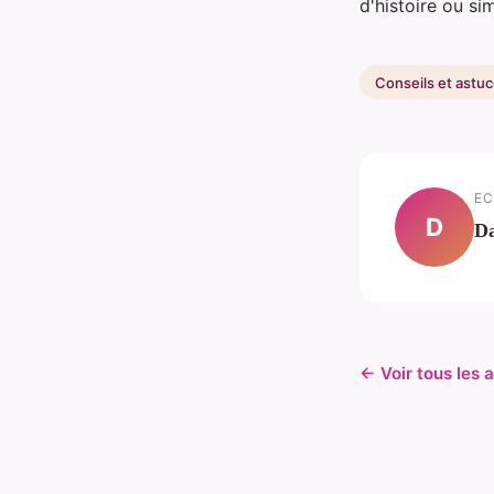
d'histoire ou s
Conseils et astu
EC
D
D
← Voir tous les a