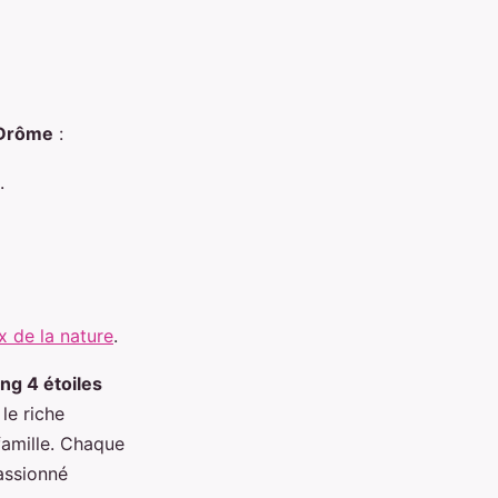
 Drôme
:
.
 de la nature
.
ng 4 étoiles
le riche
famille. Chaque
assionné