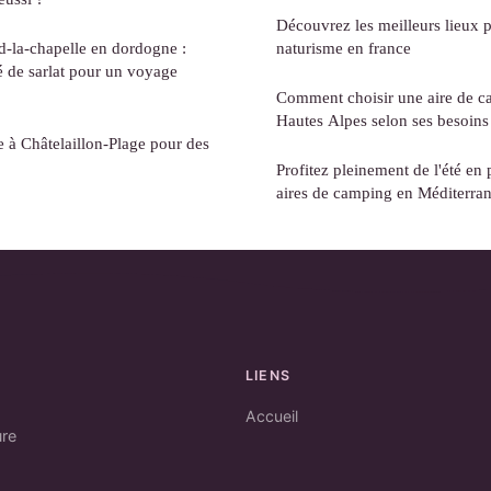
Découvrez les meilleurs lieux p
-la-chapelle en dordogne :
naturisme en france
é de sarlat pour un voyage
Comment choisir une aire de c
Hautes Alpes selon ses besoins
e à Châtelaillon-Plage pour des
Profitez pleinement de l'été en 
aires de camping en Méditerra
LIENS
Accueil
ure