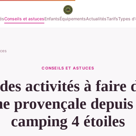
tés
Conseils et astuces
Enfants
Équipements
Actualités
Tarifs
Types d
uces
CONSEILS ET ASTUCES
des activités à faire 
 provençale depuis
camping 4 étoiles