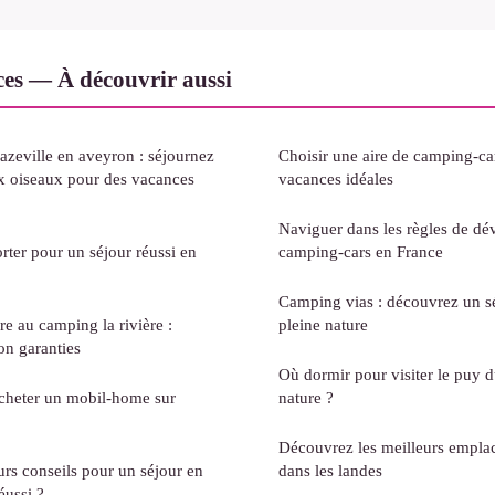
uces — À découvrir aussi
zeville en aveyron : séjournez
Choisir une aire de camping-c
x oiseaux pour des vacances
vacances idéales
Naviguer dans les règles de dé
rter pour un séjour réussi en
camping-cars en France
Camping vias : découvrez un sé
re au camping la rivière :
pleine nature
on garanties
Où dormir pour visiter le puy du
acheter un mobil-home sur
nature ?
Découvrez les meilleurs empl
urs conseils pour un séjour en
dans les landes
éussi ?