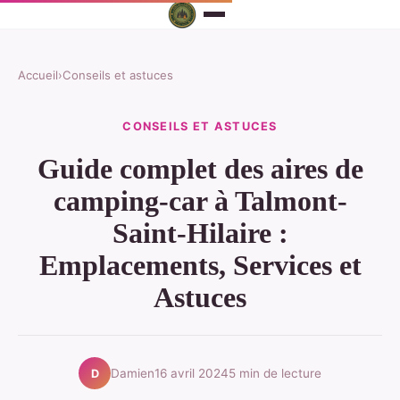
Accueil
›
Conseils et astuces
CONSEILS ET ASTUCES
Guide complet des aires de
camping-car à Talmont-
Saint-Hilaire :
Emplacements, Services et
Astuces
Damien
16 avril 2024
5 min de lecture
D