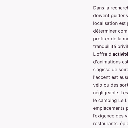
Dans la recherch
doivent guider 
localisation est
déterminer comp
profiter de la 
tranquillité priv
L'offre d'
activit
d'animations est
s'agisse de soi
l'accent est aus
vélo ou des sor
négligeable. L
le camping Le L
emplacements po
l’exigence des v
restaurants, épi