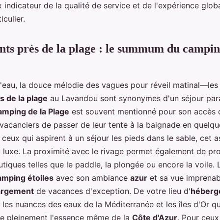
 indicateur de la qualité de service et de l'expérience glob
culier.
ts près de la plage : le summum du campin
l'eau, la douce mélodie des vagues pour réveil matinal—le
 de la plage
au Lavandou sont synonymes d'un séjour para
mping de la Plage
est souvent mentionné pour son accès di
vacanciers de passer de leur tente à la baignade en quelq
ceux qui aspirent à un séjour les pieds dans le sable, cet a
 luxe. La proximité avec le rivage permet également de pro
utiques telles que le paddle, la plongée ou encore la voile.
amping étoiles
avec son ambiance
azur
et sa vue imprenab
argement
de vacances d'exception. De votre lieu d'
héberg
les nuances des eaux de la Méditerranée et les îles d'Or qu
ivre pleinement l'essence même de la
Côte d'Azur
. Pour ceux