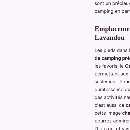
sont un précieux
camping en parti
Emplacemen
Lavandou
Les pieds dans 
de camping près
les favoris, le
Ca
permettant aux 
seulement. Pour 
quintessence du
des activités na
c'est aussi ce
c
cette image
ch
pourrez admirer 
l'horizon, et v