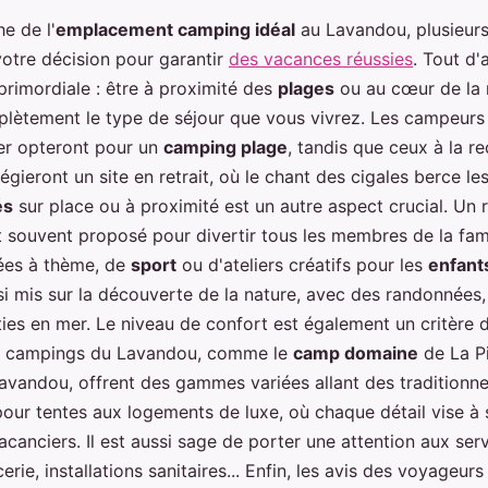
e de l'
emplacement camping idéal
au Lavandou, plusieurs
votre décision pour garantir
des vacances réussies
. Tout d'
 primordiale : être à proximité des
plages
ou au cœur de la 
lètement le type de séjour que vous vivrez. Les campeurs
mer opteront pour un
camping plage
, tandis que ceux à la r
ilégieront un site en retrait, où le chant des cigales berce les
és
sur place ou à proximité est un autre aspect crucial. Un 
 souvent proposé pour divertir tous les membres de la famil
rées à thème, de
sport
ou d'ateliers créatifs pour les
enfant
si mis sur la découverte de la nature, avec des randonnées
ties en mer. Le niveau de confort est également un critère 
es campings du Lavandou, comme le
camp domaine
de La P
avandou, offrent des gammes variées allant des traditionne
ur tentes aux logements de luxe, où chaque détail vise à s
acanciers. Il est aussi sage de porter une attention aux ser
cerie, installations sanitaires... Enfin, les avis des voyageur