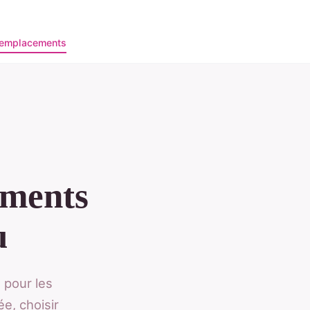
'emplacements
ements
u
 pour les
e, choisir