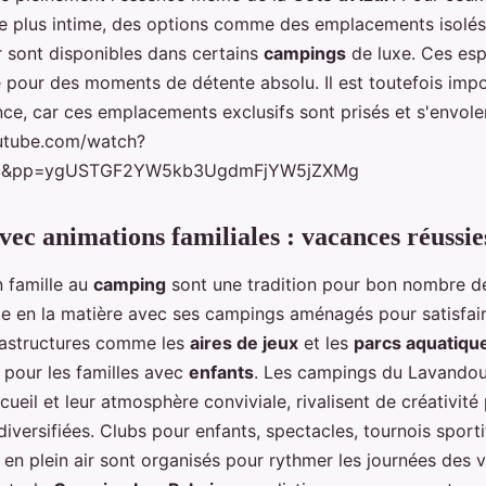
e plus intime, des options comme des emplacements isolés
r sont disponibles dans certains
campings
de luxe. Ces esp
re pour des moments de détente absolu. Il est toutefois imp
nce, car ces emplacements exclusifs sont prisés et s'envol
utube.com/watch?
c&pp=ygUSTGF2YW5kb3UgdmFjYW5jZXMg
ec animations familiales : vacances réussie
 famille au
camping
sont une tradition pour bon nombre de 
e en la matière avec ses campings aménagés pour satisfaire
rastructures comme les
aires de jeux
et les
parcs aquatiqu
 pour les familles avec
enfants
. Les campings du Lavandou
ccueil et leur atmosphère conviviale, rivalisent de créativit
iversifiées. Clubs pour enfants, spectacles, tournois sport
 en plein air sont organisés pour rythmer les journées des v