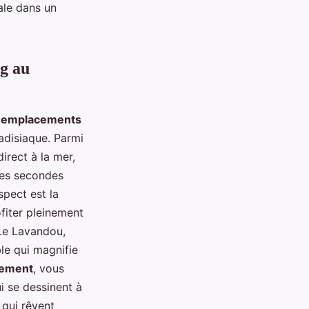
ale dans un
g au
s
emplacements
disiaque. Parmi
rect à la mer,
ues secondes
spect est la
fiter pleinement
 Le Lavandou,
le qui magnifie
ement
, vous
i se dessinent à
 qui rêvent