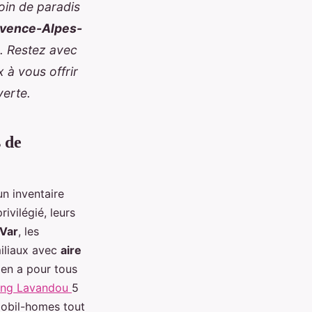
coin de paradis
ovence-Alpes-
e. Restez avec
 à vous offrir
verte.
 de
 inventaire
vilégié, leurs
Var
, les
miliaux avec
aire
 en a pour tous
ing Lavandou
5
mobil-homes tout