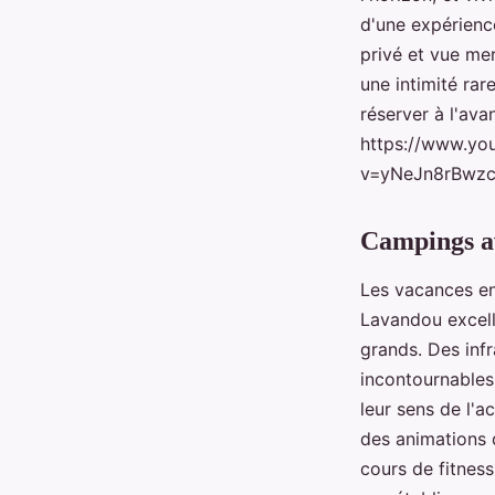
d'une expérienc
privé et vue me
une intimité ra
réserver à l'ava
https://www.yo
v=yNeJn8rBwz
Campings av
Les vacances en
Lavandou excell
grands. Des inf
incontournables
leur sens de l'a
des animations d
cours de fitness