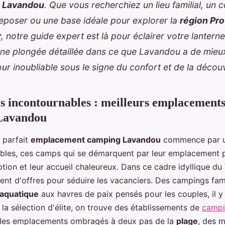
 Lavandou
. Que vous recherchiez un lieu familial, un 
eposer ou une base idéale pour explorer la
région Pr
r
, notre guide expert est là pour éclairer votre lantern
ne plongée détaillée dans ce que Lavandou a de mieux
ur inoubliable sous le signe du confort et de la décou
es incontournables : meilleurs emplacements
Lavandou
 parfait
emplacement camping Lavandou
commence par un
bles, ces camps qui se démarquent par leur emplacement pri
tion et leur accueil chaleureux. Dans ce cadre idyllique du
sent d'offres pour séduire les vacanciers. Des campings fa
 aquatique
aux havres de paix pensés pour les couples, il y
 la sélection d'élite, on trouve des établissements de
camp
des emplacements ombragés à deux pas de la
plage
, des 