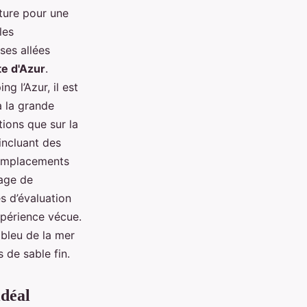
ture pour une
les
ses allées
e d'Azur
.
g l’Azur, il est
à la grande
tions que sur la
incluant des
emplacements
mage de
s d’évaluation
xpérience vécue.
bleu de la mer
 de sable fin.
idéal