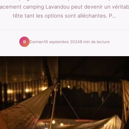
acement camping Lavandou peut devenir un véritab
tête tant les options sont alléchantes. P...
Damien
16 septembre 2024
8 min de lecture
D