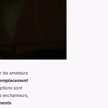
ur les amateurs
emplacement
options sont
es enchanteurs,
ments