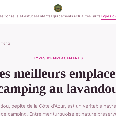
tés
Conseils et astuces
Enfants
Équipements
Actualités
Tarifs
Types d
ements
TYPES D'EMPLACEMENTS
es meilleurs emplac
camping au lavando
dou, pépite de la Côte d'Azur, est un véritable havre
de camping. Entre mer turquoise et nature préservé