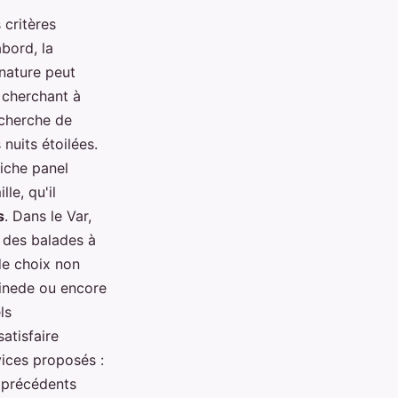
 critères
abord, la
nature peut
 cherchant à
echerche de
 nuits étoilées.
riche panel
le, qu'il
s
. Dans le Var,
, des balades à
de choix non
inede ou encore
ls
atisfaire
vices proposés :
s précédents